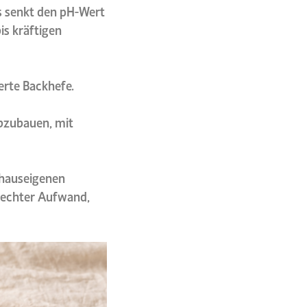
s senkt den pH-Wert
is kräftigen
erte Backhefe.
bzubauen, mit
n hauseigenen
t echter Aufwand,