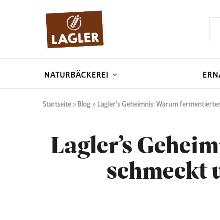
Naturbäckerei
Deine
Lagler
Bäckerei
aus
Klagenfurt.
Hauseigene
Sauerteige
NATURBÄCKEREI
ERN
mit
Liebe
zum
Detail
Startseite
»
Blog
»
Lagler’s Geheimnis: Warum fermentierter
Lagler’s Geheim
schmeckt u