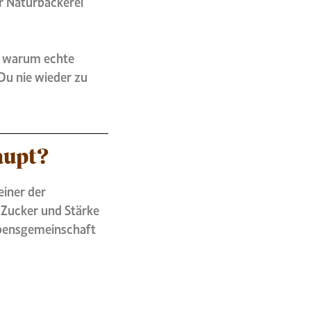
r Naturbäckerei
t, warum echte
Du nie wieder zu
aupt?
einer der
 Zucker und Stärke
ebensgemeinschaft