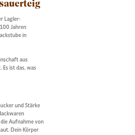
sauerteig
er Lagler-
 100 Jahren
Backstube in
inschaft aus
 Es ist das, was
Zucker und Stärke
 Backwaren
d die Aufnahme von
baut. Dein Körper