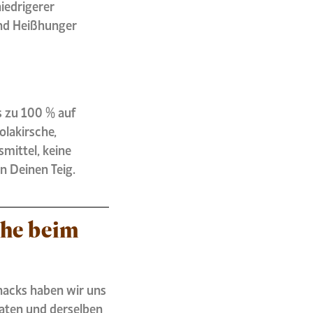
iedrigerer
und Heißhunger
s zu 100 % auf
olakirsche,
mittel, keine
n Deinen Teig.
che beim
nacks haben wir uns
taten und derselben