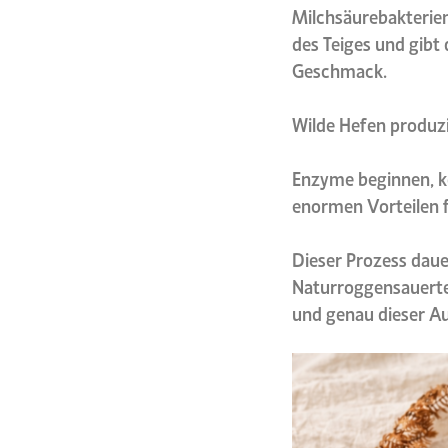
Milchsäurebakterie
des Teiges und gibt 
Geschmack.
Wilde Hefen produzie
Enzyme beginnen, k
enormen Vorteilen fü
Dieser Prozess daue
Naturroggensauertei
und genau dieser A