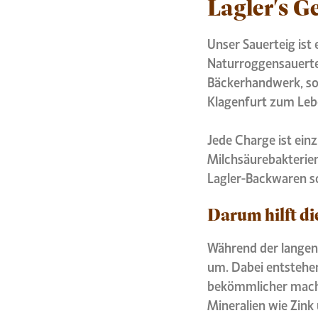
Lagler's G
Unser Sauerteig ist 
Naturroggensauerte
Bäckerhandwerk, sor
Klagenfurt zum Leb
Jede Charge ist ein
Milchsäurebakterien 
Lagler-Backwaren s
Darum hilft d
Während der langen
um. Dabei entstehen
bekömmlicher mache
Mineralien wie Zink