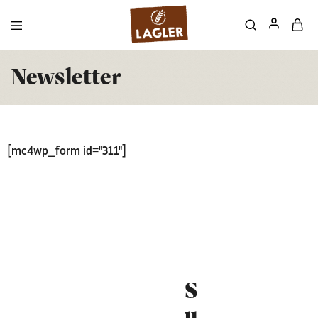
Newsletter
[mc4wp_form id="311"]
S
u